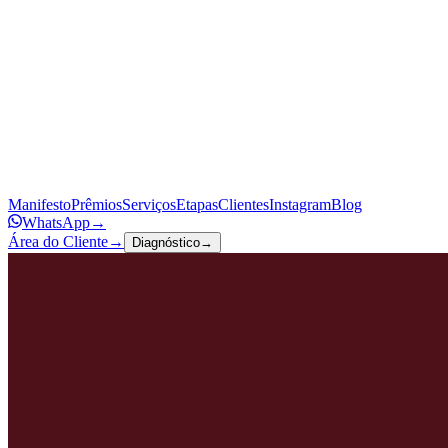
Manifesto
Prêmios
Serviços
Etapas
Clientes
Instagram
Blog
WhatsApp
→
Área do Cliente
→
Diagnóstico
→